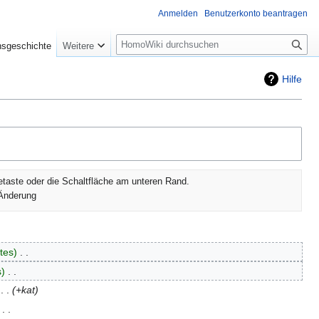
Anmelden
Benutzerkonto beantragen
Suche
nsgeschichte
Weitere
Hilfe
etaste oder die Schaltfläche am unteren Rand.
Änderung
tes
‎
s
‎
‎
+kat
‎