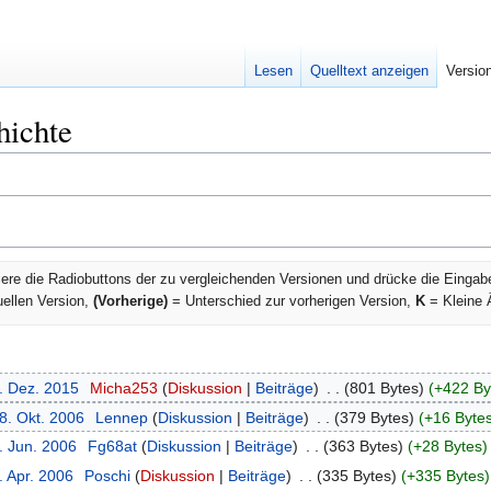
Lesen
Quelltext anzeigen
Versio
hichte
ere die Radiobuttons der zu vergleichenden Versionen und drücke die Eingab
uellen Version,
(Vorherige)
= Unterschied zur vorherigen Version,
K
= Kleine 
9. Dez. 2015
‎
Micha253
Diskussion
Beiträge
‎
801 Bytes
+422 By
8. Okt. 2006
‎
Lennep
Diskussion
Beiträge
‎
379 Bytes
+16 Byte
. Jun. 2006
‎
Fg68at
Diskussion
Beiträge
‎
363 Bytes
+28 Bytes
. Apr. 2006
‎
Poschi
Diskussion
Beiträge
‎
335 Bytes
+335 Bytes