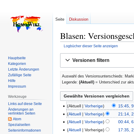
Seite
Diskussion
Blasen: Versionsgesc
Logbücher dieser Seite anzeigen
Zur
Zur
Hauptseite
Versionen filtern
Navigation
Suche
Kategorien
springen
springen
Letzte Änderungen
Zufällige Seite
Auswahl des Versionsunterschieds: Marki
Hilfe
Legende:
(Aktuell)
= Unterschied zur akt
Impressum
Werkzeuge
Links auf diese Seite
Aktuell
Vorherige
15:45, 
9.
Änderungen an
K
Dezember
verlinkten Seiten
Aktuell
Vorherige
21:14, 2
28.
e
Atom
2015
K
Oktober
Aktuell
Vorherige
00:44, 6
6.
Spezialseiten
i
e
2006
Juni
Aktuell
Vorherige
17:35, 2
2.
Seiten­­informationen
n
i