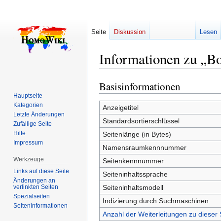
Seite
Diskussion
Lesen
Informationen zu „Bo
Basisinformationen
Zur
Zur
Navigation
Suche
Hauptseite
Kategorien
springen
springen
Anzeigetitel
Letzte Änderungen
Standardsortierschlüssel
Zufällige Seite
Hilfe
Seitenlänge (in Bytes)
Impressum
Namensraumkennnummer
Werkzeuge
Seitenkennnummer
Links auf diese Seite
Seiteninhaltssprache
Änderungen an
verlinkten Seiten
Seiteninhaltsmodell
Spezialseiten
Indizierung durch Suchmaschinen
Seiten­­informationen
Anzahl der Weiterleitungen zu dieser 