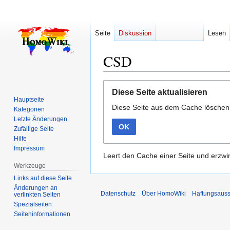
Seite
Diskussion
Lesen
CSD
Zur
Zur
Diese Seite aktualisieren
Navigation
Suche
Hauptseite
Diese Seite aus dem Cache lösche
springen
springen
Kategorien
Letzte Änderungen
OK
Zufällige Seite
Hilfe
Impressum
Leert den Cache einer Seite und erzwin
Werkzeuge
Links auf diese Seite
Änderungen an
Datenschutz
Über HomoWiki
Haftungsauss
verlinkten Seiten
Spezialseiten
Seiten­­informationen