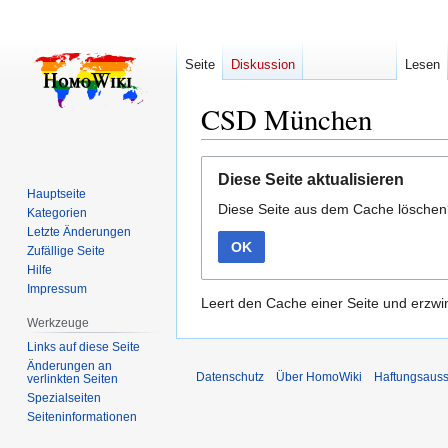
Seite
Diskussion
Lesen
CSD München
Zur
Zur
Diese Seite aktualisieren
Navigation
Suche
Hauptseite
Diese Seite aus dem Cache lösche
springen
springen
Kategorien
Letzte Änderungen
OK
Zufällige Seite
Hilfe
Impressum
Leert den Cache einer Seite und erzwin
Werkzeuge
Links auf diese Seite
Änderungen an
Datenschutz
Über HomoWiki
Haftungsauss
verlinkten Seiten
Spezialseiten
Seiten­­informationen