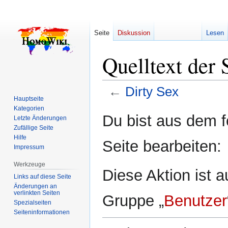
Seite
Diskussion
Lesen
Quelltext der 
←
Dirty Sex
Hauptseite
Kategorien
Zur
Zur
Du bist aus dem f
Letzte Änderungen
Navigation
Suche
Zufällige Seite
springen
springen
Hilfe
Seite bearbeiten:
Impressum
Werkzeuge
Diese Aktion ist a
Links auf diese Seite
Änderungen an
verlinkten Seiten
Gruppe „
Benutzer
Spezialseiten
Seiten­­informationen