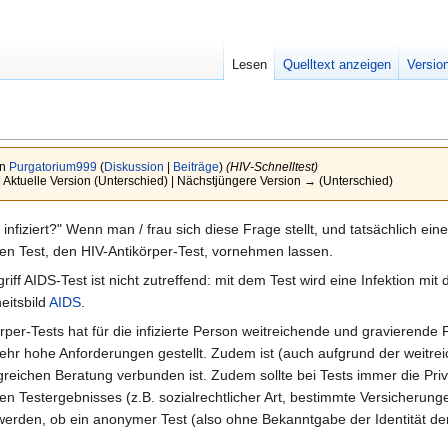
Lesen
Quelltext anzeigen
Versio
on
Purgatorium999
(
Diskussion
|
Beiträge
)
(HIV-Schnelltest)
| Aktuelle Version (Unterschied) | Nächstjüngere Version → (Unterschied)
infiziert?" Wenn man / frau sich diese Frage stellt, und tatsächlich eine
den Test, den HIV-Antikörper-Test, vornehmen lassen.
ff AIDS-Test ist nicht zutreffend: mit dem Test wird eine Infektion m
eitsbild
AIDS
.
körper-Tests hat für die infizierte Person weitreichende und graviere
ehr hohe Anforderungen gestellt. Zudem ist (auch aufgrund der weitrei
reichen Beratung verbunden ist. Zudem sollte bei Tests immer die Priv
n Testergebnisses (z.B. sozialrechtlicher Art, bestimmte Versicherung
werden, ob ein anonymer Test (also ohne Bekanntgabe der Identität de