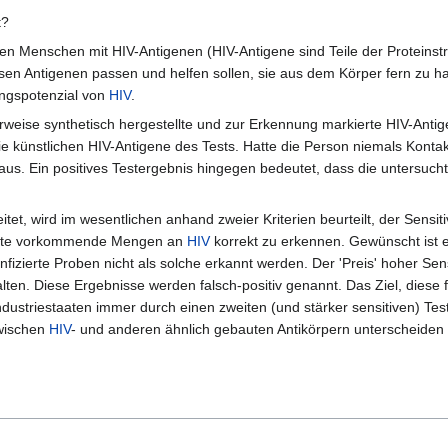
t?
Menschen mit HIV-Antigenen (HIV-Antigene sind Teile der Proteinstru
esen Antigenen passen und helfen sollen, sie aus dem Körper fern zu h
ungspotenzial von
HIV
.
rweise synthetisch hergestellte und zur Erkennung markierte HIV-Anti
e künstlichen HIV-Antigene des Tests. Hatte die Person niemals Konta
v aus. Ein positives Testergebnis hingegen bedeutet, dass die untersuc
et, wird im wesentlichen anhand zweier Kriterien beurteilt, der Sensitiv
einste vorkommende Mengen an
HIV
korrekt zu erkennen. Gewünscht ist ei
izierte Proben nicht als solche erkannt werden. Der 'Preis' hoher Sensit
lten. Diese Ergebnisse werden falsch-positiv genannt. Das Ziel, diese 
Industriestaaten immer durch einen zweiten (und stärker sensitiven) Tes
zwischen
HIV
- und anderen ähnlich gebauten Antikörpern unterscheiden