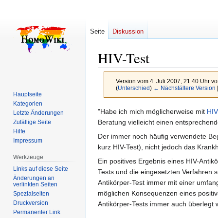
Seite
Diskussion
HIV-Test
Version vom 4. Juli 2007, 21:40 Uhr v
(
Unterschied
)
← Nächstältere Version
Hauptseite
Kategorien
Zur
Zur
"Habe ich mich möglicherweise mit
HIV
Letzte Änderungen
Navigation
Suche
Beratung vielleicht einen entsprechen
Zufällige Seite
Hilfe
springen
springen
Der immer noch häufig verwendete Begri
Impressum
kurz HIV-Test), nicht jedoch das Krankh
Werkzeuge
Ein positives Ergebnis eines HIV-Anti
Links auf diese Seite
Tests und die eingesetzten Verfahren s
Änderungen an
Antikörper-Test immer mit einer umfang
verlinkten Seiten
möglichen Konsequenzen eines positive
Spezialseiten
Druckversion
Antikörper-Tests immer auch überlegt 
Permanenter Link