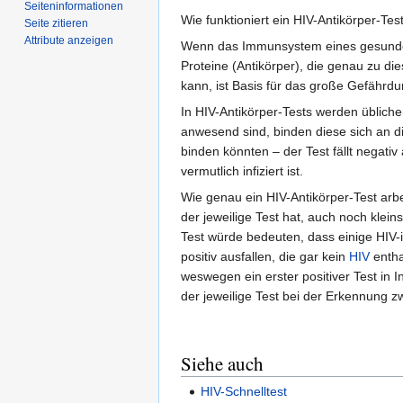
Seiten­­informationen
Wie funktioniert ein HIV-Antikörper-Tes
Seite zitieren
Attribute anzeigen
Wenn das Immunsystem eines gesunden 
Proteine (Antikörper), die genau zu di
kann, ist Basis für das große Gefährd
In HIV-Antikörper-Tests werden übliche
anwesend sind, binden diese sich an di
binden könnten – der Test fällt negati
vermutlich infiziert ist.
Wie genau ein HIV-Antikörper-Test arbeit
der jeweilige Test hat, auch noch kl
Test würde bedeuten, dass einige HIV-inf
positiv ausfallen, die gar kein
HIV
entha
weswegen ein erster positiver Test in 
der jeweilige Test bei der Erkennung 
Siehe auch
HIV-Schnelltest