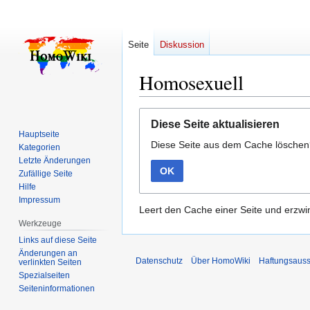
Seite
Diskussion
Homosexuell
Zur
Zur
Diese Seite aktualisieren
Navigation
Suche
Hauptseite
Diese Seite aus dem Cache lösche
springen
springen
Kategorien
Letzte Änderungen
OK
Zufällige Seite
Hilfe
Impressum
Leert den Cache einer Seite und erzwin
Werkzeuge
Links auf diese Seite
Änderungen an
Datenschutz
Über HomoWiki
Haftungsauss
verlinkten Seiten
Spezialseiten
Seiten­­informationen