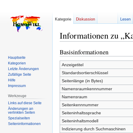
Kategorie
Diskussion
Lesen
Informationen zu „Ka
Basisinformationen
Zur
Zur
Navigation
Suche
Hauptseite
Kategorien
springen
springen
Anzeigetitel
Letzte Änderungen
Standardsortierschlüssel
Zufällige Seite
Hilfe
Seitenlänge (in Bytes)
Impressum
Namensraumkennnummer
Werkzeuge
Namensraum
Links auf diese Seite
Seitenkennnummer
Änderungen an
verlinkten Seiten
Seiteninhaltssprache
Spezialseiten
Seiteninhaltsmodell
Seiten­­informationen
Indizierung durch Suchmaschinen