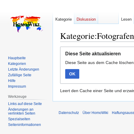
Kategorie
Diskussion
Lesen
Kategorie:Fotografen
Zur
Zur
Diese Seite aktualisieren
Navigation
Suche
Hauptseite
Diese Seite aus dem Cache lösche
springen
springen
Kategorien
Letzte Änderungen
OK
Zufällige Seite
Hilfe
Impressum
Leert den Cache einer Seite und erzwin
Werkzeuge
Links auf diese Seite
Änderungen an
Datenschutz
Über HomoWiki
Haftungsauss
verlinkten Seiten
Spezialseiten
Seiten­­informationen