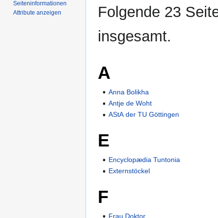
Seiten­­informationen
Folgende 23 Seite
Attribute anzeigen
insgesamt.
A
Anna Bolikha
Antje de Woht
AStA der TU Göttingen
E
Encyclopædia Tuntonia
Externstöckel
F
Frau Doktor