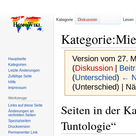
Kategorie
Diskussion
Lesen
Kategorie
:
Mie
Version vom 27. M
Hauptseite
Kategorien
(
Diskussion
|
Beit
Letzte Änderungen
(
Unterschied
)
← N
Zufällige Seite
Hilfe
(Unterschied) | N
Impressum
Werkzeuge
Zur
Zur
Seiten in der K
Links auf diese Seite
Navigation
Suche
Änderungen an
verlinkten Seiten
springen
springen
Tuntologie“
Spezialseiten
Druckversion
Permanenter Link