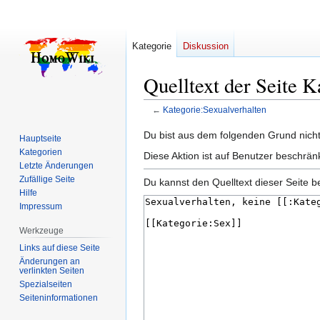
Kategorie
Diskussion
Quelltext der Seite K
←
Kategorie:Sexualverhalten
Zur
Zur
Du bist aus dem folgenden Grund nicht 
Hauptseite
Navigation
Suche
Kategorien
Diese Aktion ist auf Benutzer beschrän
springen
springen
Letzte Änderungen
Zufällige Seite
Du kannst den Quelltext dieser Seite b
Hilfe
Impressum
Werkzeuge
Links auf diese Seite
Änderungen an
verlinkten Seiten
Spezialseiten
Seiten­­informationen