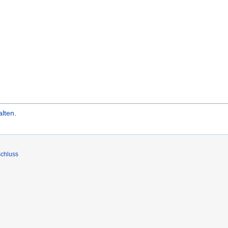
alten
.
chluss