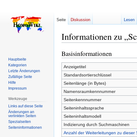
Seite
Diskussion
Lesen
Informationen zu „S
Basisinformationen
Zur
Zur
Navigation
Suche
Hauptseite
Kategorien
springen
springen
Anzeigetitel
Letzte Änderungen
Standardsortierschlüssel
Zufällige Seite
Hilfe
Seitenlänge (in Bytes)
Impressum
Namensraumkennnummer
Werkzeuge
Seitenkennnummer
Links auf diese Seite
Seiteninhaltssprache
Änderungen an
verlinkten Seiten
Seiteninhaltsmodell
Spezialseiten
Indizierung durch Suchmaschinen
Seiten­­informationen
Anzahl der Weiterleitungen zu dieser 