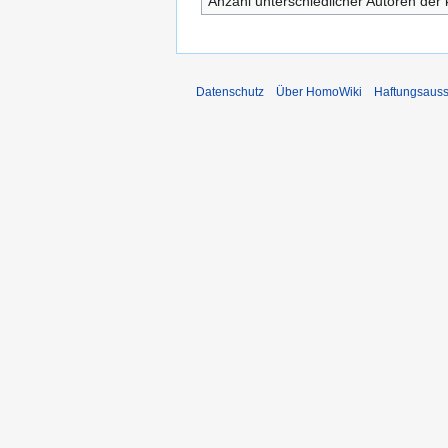
Anzahl unterschiedlicher Autoren der 
Datenschutz
Über HomoWiki
Haftungsauss