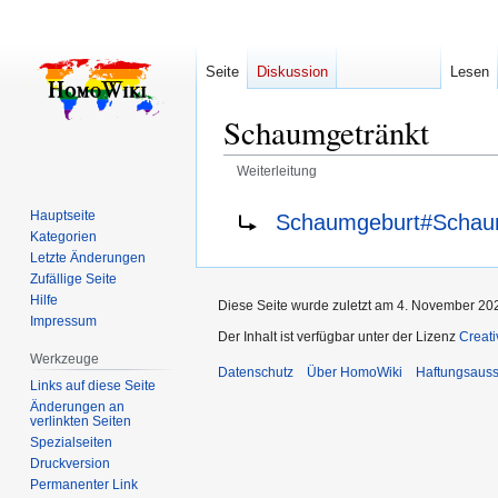
Seite
Diskussion
Lesen
Schaumgetränkt
Weiterleitung
Zur
Zur
Weiterleitung nach:
Hauptseite
Schaumgeburt#Schau
Navigation
Suche
Kategorien
springen
springen
Letzte Änderungen
Zufällige Seite
Hilfe
Diese Seite wurde zuletzt am 4. November 202
Impressum
Der Inhalt ist verfügbar unter der Lizenz
Creat
Werkzeuge
Datenschutz
Über HomoWiki
Haftungsauss
Links auf diese Seite
Änderungen an
verlinkten Seiten
Spezialseiten
Druckversion
Permanenter Link