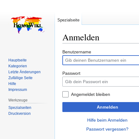
Spezialseite
Anmelden
Zur
Zur
Benutzername
Navigation
Suche
Hauptseite
springen
springen
Kategorien
Letzte Änderungen
Passwort
Zufällige Seite
Hilfe
Impressum
Angemeldet bleiben
Werkzeuge
Anmelden
Spezialseiten
Druckversion
Hilfe beim Anmelden
Passwort vergessen?