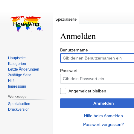
Spezialseite
Anmelden
Zur
Zur
Benutzername
Navigation
Suche
Hauptseite
springen
springen
Kategorien
Letzte Änderungen
Passwort
Zufällige Seite
Hilfe
Impressum
Angemeldet bleiben
Werkzeuge
Anmelden
Spezialseiten
Druckversion
Hilfe beim Anmelden
Passwort vergessen?