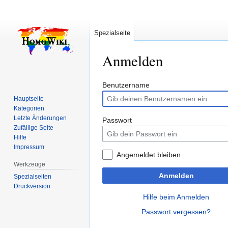
Spezialseite
Anmelden
Zur
Zur
Benutzername
Navigation
Suche
Hauptseite
springen
springen
Kategorien
Letzte Änderungen
Passwort
Zufällige Seite
Hilfe
Impressum
Angemeldet bleiben
Werkzeuge
Anmelden
Spezialseiten
Druckversion
Hilfe beim Anmelden
Passwort vergessen?