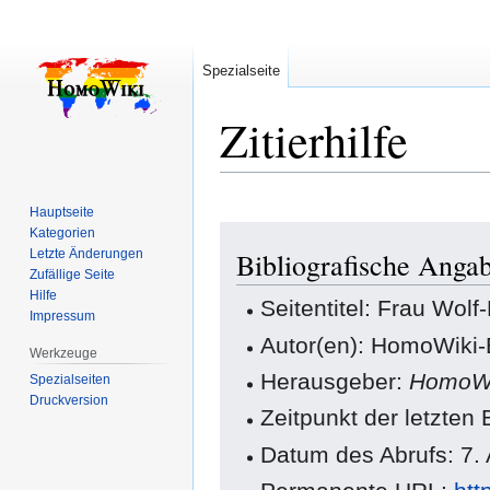
Spezialseite
Zitierhilfe
Hauptseite
Zur
Zur
Kategorien
Letzte Änderungen
Bibliografische Anga
Navigation
Suche
Zufällige Seite
springen
springen
Hilfe
Seitentitel: Frau Wolf
Impressum
Autor(en): HomoWiki-
Werkzeuge
Herausgeber:
HomoWi
Spezialseiten
Druckversion
Zeitpunkt der letzten
Datum des Abrufs: 7.