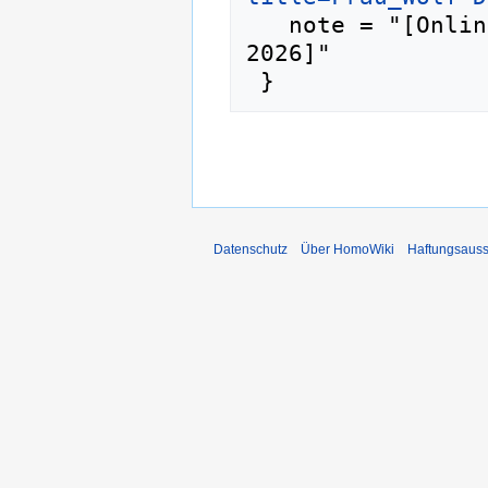
   note = "[Online; abgerufen am 7. August 
2026]"

Datenschutz
Über HomoWiki
Haftungsauss