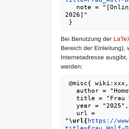
   note = "[Online; abgerufen am 7. August 
2026]"

Bei Benutzung der
LaTe
Bereich der Einleitung),
Internetadresse ausgib
werden:
 @misc{ wiki:xxx,

   author = "HomoWiki",

   title = "Frau Wolf-Doktor --- HomoWiki{,} ",

   year = "2025",

   url = 
"
\url{
https://www
title=Frau_Wolf-D