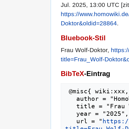
Jul. 2025, 13:00 UTC [zit
https://www.homowiki.de
Doktor&oldid=28864
.
Bluebook-Stil
Frau Wolf-Doktor,
https:
title=Frau_Wolf-Doktor&
BibTeX
-Eintrag
 @misc{ wiki:xxx,

   author = "HomoWiki",

   title = "Frau Wolf-Doktor --- HomoWiki{,} ",

   year = "2025",

   url = "
https:/
title=Frau_Wolf-D