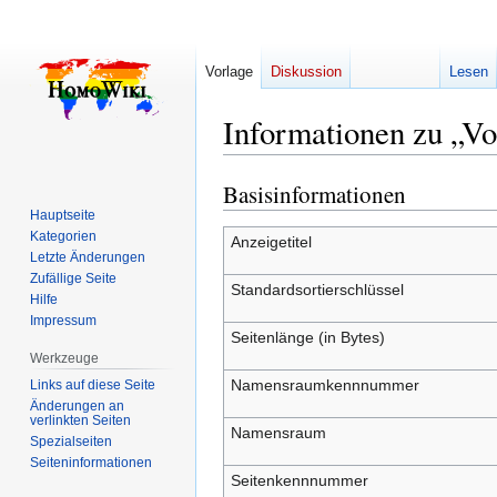
Vorlage
Diskussion
Lesen
Informationen zu „V
Basisinformationen
Zur
Zur
Navigation
Suche
Hauptseite
Kategorien
springen
springen
Anzeigetitel
Letzte Änderungen
Zufällige Seite
Standardsortierschlüssel
Hilfe
Impressum
Seitenlänge (in Bytes)
Werkzeuge
Namensraumkennnummer
Links auf diese Seite
Änderungen an
verlinkten Seiten
Namensraum
Spezialseiten
Seiten­­informationen
Seitenkennnummer