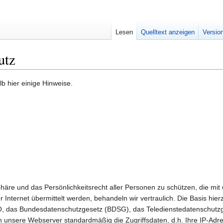
Lesen
Quelltext anzeigen
Versio
utz
lb hier einige Hinweise.
sphäre und das Persönlichkeitsrecht aller Personen zu schützen, die m
nternet übermittelt werden, behandeln wir vertraulich. Die Basis hier
das Bundesdatenschutzgesetz (BDSG), das Teledienstedatenschutzg
unsere Webserver standardmäßig die Zugriffsdaten, d.h. Ihre IP-Adre