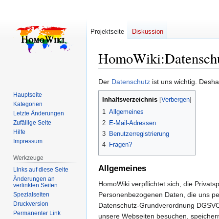
Projektseite
Diskussion
HomoWiki
:
Datensch
Zur
Zur
Der
Datenschutz
ist uns wichtig. Desha
Navigation
Suche
Hauptseite
Inhaltsverzeichnis
springen
springen
Kategorien
1
Allgemeines
Letzte Änderungen
2
E-Mail-Adressen
Zufällige Seite
Hilfe
3
Benutzerregistrierung
Impressum
4
Fragen?
Werkzeuge
Allgemeines
Links auf diese Seite
Änderungen an
HomoWiki verpflichtet sich, die Privat
verlinkten Seiten
Personenbezogenen Daten, die uns per I
Spezialseiten
Druckversion
Datenschutz-Grundverordnung DGSVO, 
Permanenter Link
unsere Webseiten besuchen, speichern 