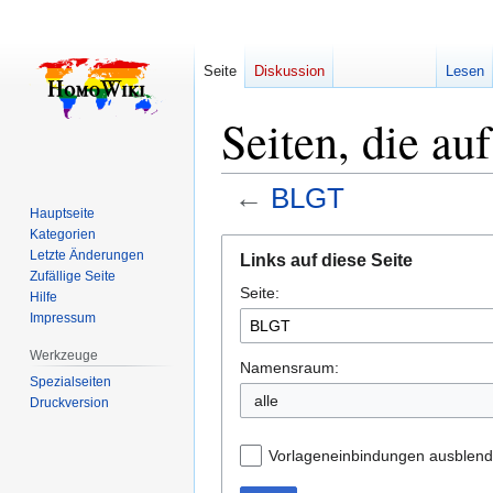
Seite
Diskussion
Lesen
Seiten, die a
←
BLGT
Hauptseite
Kategorien
Zur
Zur
Letzte Änderungen
Links auf diese Seite
Navigation
Suche
Zufällige Seite
Seite:
springen
springen
Hilfe
Impressum
Werkzeuge
Namensraum:
Spezialseiten
alle
Druckversion
Vorlageneinbindungen ausblen