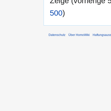
Zeige (
vorherige 
500
)
Datenschutz
Über HomoWiki
Haftungsauss