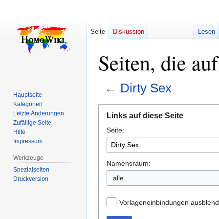
Seite
Diskussion
Lesen
Seiten, die au
←
Dirty Sex
Hauptseite
Kategorien
Zur
Zur
Letzte Änderungen
Links auf diese Seite
Navigation
Suche
Zufällige Seite
Seite:
springen
springen
Hilfe
Impressum
Werkzeuge
Namensraum:
Spezialseiten
alle
Druckversion
Vorlageneinbindungen ausblen