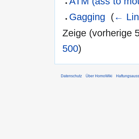
ATM (ass to mo
Gagging
‎
(
← Li
Zeige (
vorherige 
500
)
Datenschutz
Über HomoWiki
Haftungsauss