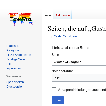
Seite
Diskussion
Seiten, die auf „Gus
←
Gustaf Gründgens
Zur
Zur
Hauptseite
Links auf diese Seite
Navigation
Suche
Kategorien
Seite:
springen
springen
Letzte Änderungen
Zufällige Seite
Hilfe
Impressum
Namensraum:
Werkzeuge
alle
Spezialseiten
Druckversion
Vorlageneinbindungen ausblen
Los