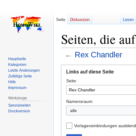
Seite
Diskussion
Lesen
Seiten, die au
←
Rex Chandler
Hauptseite
Kategorien
Zur
Zur
Letzte Änderungen
Links auf diese Seite
Navigation
Suche
Zufällige Seite
Seite:
springen
springen
Hilfe
Impressum
Werkzeuge
Namensraum:
Spezialseiten
alle
Druckversion
Vorlageneinbindungen ausblen