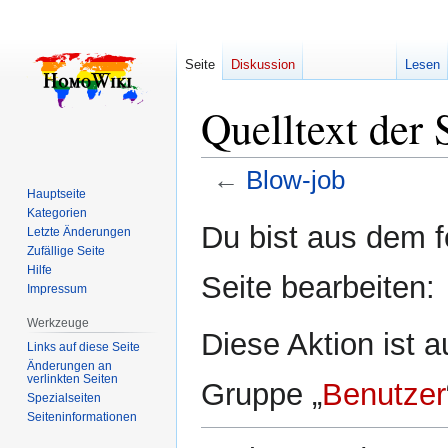
Seite
Diskussion
Lesen
Quelltext der 
←
Blow-job
Hauptseite
Kategorien
Zur
Zur
Du bist aus dem f
Letzte Änderungen
Navigation
Suche
Zufällige Seite
springen
springen
Hilfe
Seite bearbeiten:
Impressum
Werkzeuge
Diese Aktion ist a
Links auf diese Seite
Änderungen an
verlinkten Seiten
Gruppe „
Benutzer
Spezialseiten
Seiten­­informationen