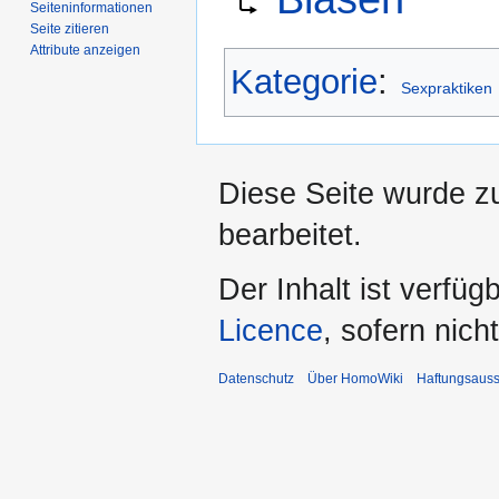
Seiten­­informationen
springen
springen
Seite zitieren
Attribute anzeigen
Kategorie
:
Sexpraktiken
Diese Seite wurde z
bearbeitet.
Der Inhalt ist verfüg
Licence
, sofern nic
Datenschutz
Über HomoWiki
Haftungsauss