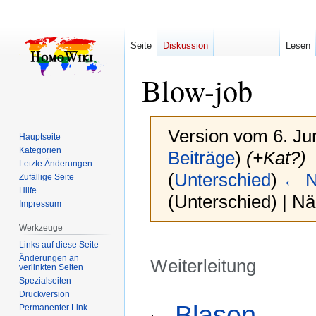
Seite
Diskussion
Lesen
Blow-job
Version vom 6. Ju
Hauptseite
Kategorien
Beiträge
)
(+Kat?)
Letzte Änderungen
(
Unterschied
)
← N
Zufällige Seite
Hilfe
(Unterschied) | N
Impressum
Werkzeuge
Links auf diese Seite
Änderungen an
Weiterleitung
verlinkten Seiten
Spezialseiten
Druckversion
Zur
Zur
Weiterleitung nach:
Blasen
Permanenter Link
Navigation
Suche