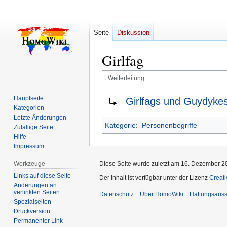
Seite
Diskussion
Girlfag
Weiterleitung
Zur
Zur
Weiterleitung nach:
Hauptseite
Girlfags und Guydyke
Navigation
Suche
Kategorien
springen
springen
Letzte Änderungen
Kategorie
:
Personenbegriffe
Zufällige Seite
Hilfe
Impressum
Diese Seite wurde zuletzt am 16. Dezember 2
Werkzeuge
Links auf diese Seite
Der Inhalt ist verfügbar unter der Lizenz
Creat
Änderungen an
verlinkten Seiten
Datenschutz
Über HomoWiki
Haftungsauss
Spezialseiten
Druckversion
Permanenter Link