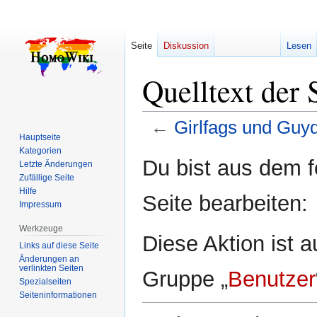
Seite
Diskussion
Lesen
Quelltext der 
←
Girlfags und Guy
Hauptseite
Kategorien
Zur
Zur
Du bist aus dem f
Letzte Änderungen
Navigation
Suche
Zufällige Seite
springen
springen
Hilfe
Seite bearbeiten:
Impressum
Werkzeuge
Diese Aktion ist a
Links auf diese Seite
Änderungen an
verlinkten Seiten
Gruppe „
Benutzer
Spezialseiten
Seiten­­informationen