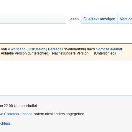
Lesen
Quelltext anzeigen
Versio
r von
A wolfgang
(
Diskussion
|
Beiträge
)
(Weiterleitung nach
Homosexualität
)
 Aktuelle Version (Unterschied) | Nächstjüngere Version → (Unterschied)
m 22:00 Uhr bearbeitet.
ive Common Licence
, sofern nicht anders angegeben.
chluss