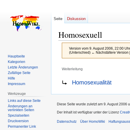
Seite
Diskussion
Homosexuell
Version vom 9. August 2006, 22:00 Uh
(Unterschied) ← Nächstältere Version |
Hauptseite
Kategorien
Letzte Änderungen
Weiterleitung
Zufällige Seite
Hilfe
Zur
Zur
Weiterleitung nach:
Homosexualität
Impressum
Navigation
Suche
springen
springen
Werkzeuge
Links auf diese Seite
Diese Seite wurde zuletzt am 9. August 2006 u
Änderungen an
verlinkten Seiten
Der Inhalt ist verfügbar unter der Lizenz
Creat
Spezialseiten
Druckversion
Datenschutz
Über HomoWiki
Haftungsauss
Permanenter Link