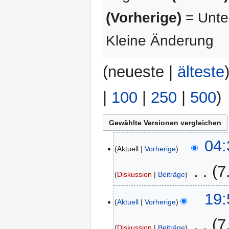
(Vorherige)
= Unter
Kleine Änderung
(
neueste
|
älteste
|
100
|
250
|
500
)
20.
04:
Aktuell
Vorherige
Mai
2025
‎
7
Diskussion
Beiträge
K
19.
19:
e
Aktuell
Vorherige
Mai
i
2025
‎
7
n
Diskussion
Beiträge