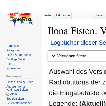
Seite
Diskussion
Lesen
Ilona Fisten: 
Logbücher dieser Se
Hauptseite
Kategorien
Zur
Zur
Letzte Änderungen
Versionen filtern
Navigation
Suche
Zufällige Seite
springen
springen
Hilfe
Impressum
Auswahl des Versio
Werkzeuge
Radiobuttons der 
Links auf diese Seite
Änderungen an
verlinkten Seiten
die Eingabetaste o
Atom
Spezialseiten
Legende:
(Aktuell)
Seiten­­informationen