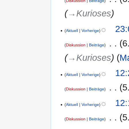
Diskussion
Beiträge
m
s
u
e
s
→‎Kurioses
s
n
u
a
f
n
m
23:
a
g
Aktuell
Vorherige
m
s
e
s
‎
6
n
Diskussion
Beiträge
u
f
n
→‎Kurioses
Ma
a
g
s
s
9.
12:
Aktuell
Vorherige
u
August
n
2019
‎
5
g
Diskussion
Beiträge
K
12:
e
Aktuell
Vorherige
i
‎
5
n
Diskussion
Beiträge
e
K