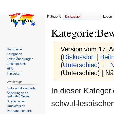
Kategorie
Diskussion
Lesen
Kategorie
:
Bew
Version vom 17. A
Hauptseite
Kategorien
(
Diskussion
|
Beit
Letzte Änderungen
(
Unterschied
)
← N
Zufällige Seite
Hilfe
(Unterschied) | N
Impressum
Werkzeuge
Zur
Zur
In dieser Kategor
Links auf diese Seite
Navigation
Suche
Änderungen an
verlinkten Seiten
springen
springen
schwul-lesbische
Spezialseiten
Druckversion
Permanenter Link