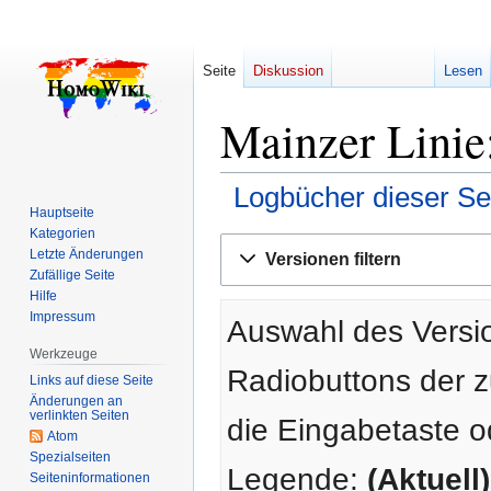
Seite
Diskussion
Lesen
Mainzer Linie
Logbücher dieser Se
Hauptseite
Kategorien
Zur
Zur
Letzte Änderungen
Versionen filtern
Navigation
Suche
Zufällige Seite
springen
springen
Hilfe
Impressum
Auswahl des Versio
Werkzeuge
Radiobuttons der 
Links auf diese Seite
Änderungen an
verlinkten Seiten
die Eingabetaste o
Atom
Spezialseiten
Legende:
(Aktuell)
Seiten­­informationen