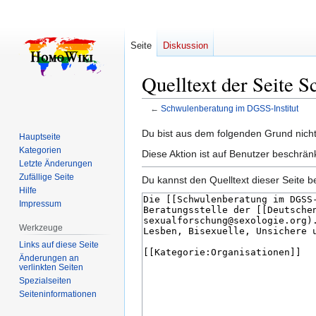
Seite
Diskussion
Quelltext der Seite 
←
Schwulenberatung im DGSS-Institut
Zur
Zur
Du bist aus dem folgenden Grund nicht 
Hauptseite
Navigation
Suche
Kategorien
Diese Aktion ist auf Benutzer beschrän
springen
springen
Letzte Änderungen
Zufällige Seite
Du kannst den Quelltext dieser Seite b
Hilfe
Impressum
Werkzeuge
Links auf diese Seite
Änderungen an
verlinkten Seiten
Spezialseiten
Seiten­­informationen