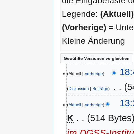
die Eingabetaste o
Legende:
(Aktuell)
(Vorherige)
= Unter
Kleine Änderung
11.
18:
Aktuell
Vorherige
Oktober
2006
‎
5
Diskussion
Beiträge
10.
13:
Aktuell
Vorherige
Oktober
2006
K
514 Bytes
im DGSS-Institu