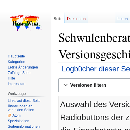
Seite
Diskussion
Lesen
Schwulenberat
Versionsgesch
Hauptseite
Kategorien
Logbücher dieser Se
Letzte Änderungen
Zufällige Seite
Hilfe
Zur
Zur
Impressum
Versionen filtern
Navigation
Suche
springen
springen
Werkzeuge
Links auf diese Seite
Auswahl des Versio
Änderungen an
verlinkten Seiten
Radiobuttons der 
Atom
Spezialseiten
Seiten­­informationen