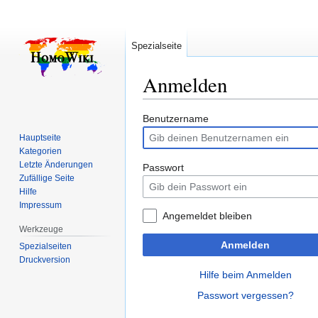
Spezialseite
Anmelden
Zur
Zur
Benutzername
Navigation
Suche
Hauptseite
springen
springen
Kategorien
Letzte Änderungen
Passwort
Zufällige Seite
Hilfe
Impressum
Angemeldet bleiben
Werkzeuge
Anmelden
Spezialseiten
Druckversion
Hilfe beim Anmelden
Passwort vergessen?