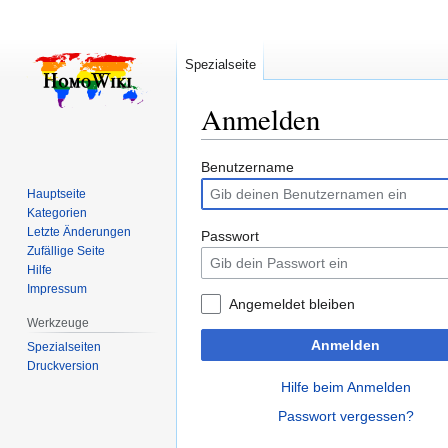
Spezialseite
Anmelden
Zur
Zur
Benutzername
Navigation
Suche
Hauptseite
springen
springen
Kategorien
Letzte Änderungen
Passwort
Zufällige Seite
Hilfe
Impressum
Angemeldet bleiben
Werkzeuge
Anmelden
Spezialseiten
Druckversion
Hilfe beim Anmelden
Passwort vergessen?