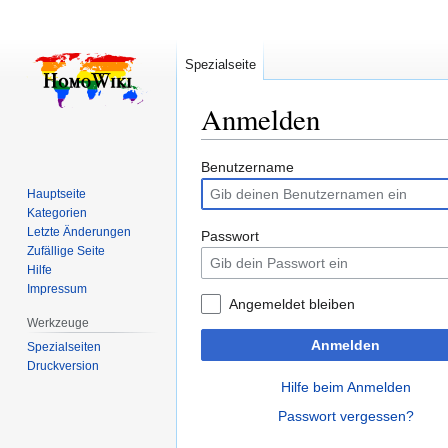
Spezialseite
Anmelden
Zur
Zur
Benutzername
Navigation
Suche
Hauptseite
springen
springen
Kategorien
Letzte Änderungen
Passwort
Zufällige Seite
Hilfe
Impressum
Angemeldet bleiben
Werkzeuge
Anmelden
Spezialseiten
Druckversion
Hilfe beim Anmelden
Passwort vergessen?