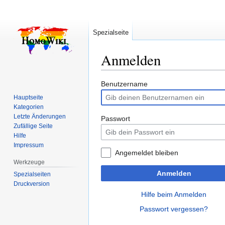
Spezialseite
Anmelden
Zur
Zur
Benutzername
Navigation
Suche
Hauptseite
springen
springen
Kategorien
Letzte Änderungen
Passwort
Zufällige Seite
Hilfe
Impressum
Angemeldet bleiben
Werkzeuge
Anmelden
Spezialseiten
Druckversion
Hilfe beim Anmelden
Passwort vergessen?