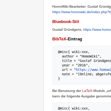
HomoWiki-Bearbeiter. Gustaf Gründgen
https://www.homowiki.de/index.php
Bluebook-Stil
Gustaf Gründgens,
https://www.hom
BibTeX
-Eintrag
 @misc{ wiki:xxx,

   author = "HomoWiki",

   title = "Gustaf Gründgens --- HomoWiki{,} ",

   year = "2016",

   url = "
https://www.homow
   note = "[Online; abgerufen am 6. August 2026]"

Bei Benutzung der
LaTeX
-Moduls „url
kann die folgende Ausgabe genomm
 @misc{ wiki:xxx,
