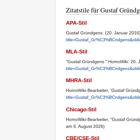
Zitatstile für Gustaf Gründ
APA-Stil
Gustaf Gründgens. (20. Januar 2016
title=Gustaf_Gr%C3%BCndgens&old
MLA-Stil
"Gustaf Gründgens."
HomoWiki
. 20.
title=Gustaf_Gr%C3%BCndgens&old
MHRA-Stil
HomoWiki-Bearbeiter, 'Gustaf Gründ
title=Gustaf_Gr%C3%BCndgens&old
Chicago-Stil
HomoWiki-Bearbeiter, "Gustaf Gründ
am 6. August 2026).
CBE/CSE-Stil