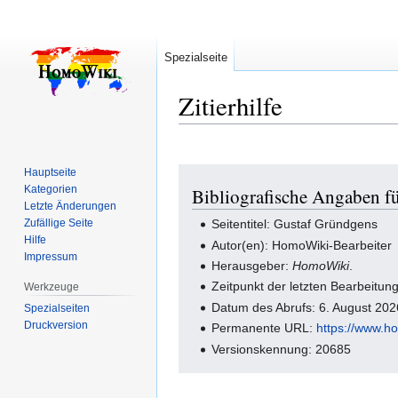
Spezialseite
Zitierhilfe
Hauptseite
Zur
Zur
Kategorien
Bibliografische Angaben f
Navigation
Suche
Letzte Änderungen
springen
springen
Zufällige Seite
Seitentitel: Gustaf Gründgens
Hilfe
Autor(en): HomoWiki-Bearbeiter
Impressum
Herausgeber:
HomoWiki
.
Zeitpunkt der letzten Bearbeitu
Werkzeuge
Datum des Abrufs: 6. August 20
Spezialseiten
Druckversion
Permanente URL:
https://www.
Versionskennung: 20685