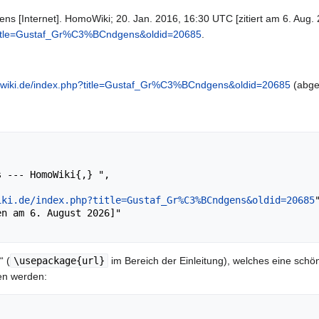
s [Internet]. HomoWiki; 20. Jan. 2016, 16:30 UTC [zitiert am 6. Aug. 
?title=Gustaf_Gr%C3%BCndgens&oldid=20685
.
owiki.de/index.php?title=Gustaf_Gr%C3%BCndgens&oldid=20685
(abge
iki.de/index.php?title=Gustaf_Gr%C3%BCndgens&oldid=20685
"
“ (
\usepackage{url}
im Bereich der Einleitung), welches eine schön
en werden: