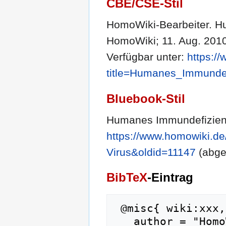
CBE/CSE-Stil
HomoWiki-Bearbeiter. Hu
HomoWiki; 11. Aug. 2010,
Verfügbar unter:
https:/
title=Humanes_Immundef
Bluebook-Stil
Humanes Immundefizienz
https://www.homowiki.d
Virus&oldid=11147
(abge
BibTeX
-Eintrag
 @misc{ wiki:xxx,

   author = "HomoWiki",
