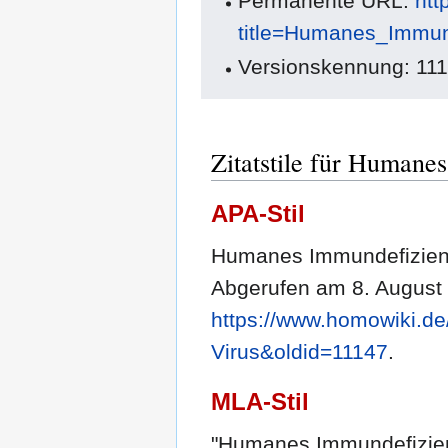
Permanente URL:
htt
title=Humanes_Immun
Versionskennung: 11
Zitatstile für Humane
APA-Stil
Humanes Immundefizienz
Abgerufen am 8. August
https://www.homowiki.d
Virus&oldid=11147
.
MLA-Stil
"Humanes Immundefizien