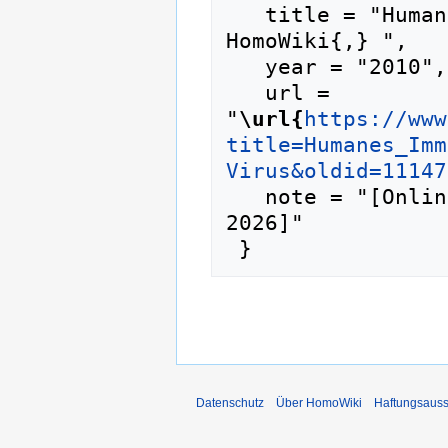
   title = "Humanes Immundefizienz-Virus --- 
HomoWiki{,} ",

   year = "2010",

   url = 
"
\url{
https://www
title=Humanes_Imm
Virus&oldid=11147
   note = "[Online; abgerufen am 8. August 
2026]"

Datenschutz
Über HomoWiki
Haftungsauss