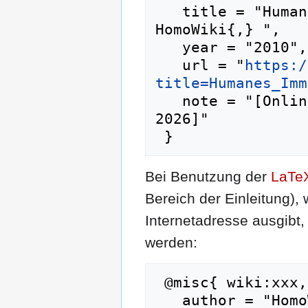
   title = "Humanes Immundefizienz-Virus --- 
HomoWiki{,} ",

   year = "2010",

   url = "
https:/
title=Humanes_Imm
   note = "[Online; abgerufen am 8. August 
2026]"

Bei Benutzung der
LaTe
Bereich der Einleitung),
Internetadresse ausgib
werden:
 @misc{ wiki:xxx,

   author = "HomoWiki",
