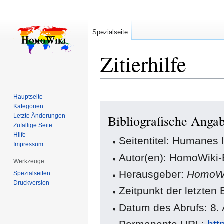
Spezialseite
Zitierhilfe
Hauptseite
Zur
Zur
Kategorien
Letzte Änderungen
Bibliografische Anga
Navigation
Suche
Zufällige Seite
springen
springen
Hilfe
Seitentitel: Humanes
Impressum
Autor(en): HomoWiki-
Werkzeuge
Herausgeber:
HomoWi
Spezialseiten
Druckversion
Zeitpunkt der letzten
Datum des Abrufs: 8.