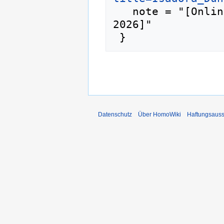
   note = "[Online; abgerufen am 7. August 
2026]"

Datenschutz
Über HomoWiki
Haftungsauss