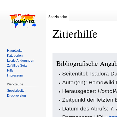
Spezialseite
Zitierhilfe
Hauptseite
Zur
Zur
Kategorien
Letzte Änderungen
Bibliografische Anga
Navigation
Suche
Zufällige Seite
springen
springen
Hilfe
Seitentitel: Isadora 
Impressum
Autor(en): HomoWiki-
Werkzeuge
Herausgeber:
HomoWi
Spezialseiten
Druckversion
Zeitpunkt der letzten
Datum des Abrufs: 7.