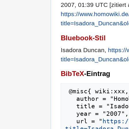
2007, 01:39 UTC [zitiert
https://www.homowiki.de
title=Isadora_Duncan&o
Bluebook-Stil
Isadora Duncan,
https:/
title=Isadora_Duncan&o
BibTeX
-Eintrag
 @misc{ wiki:xxx,

   author = "HomoWiki",

   title = "Isadora Duncan --- HomoWiki{,} ",

   year = "2007",

   url = "
https:/
title=Isadora_Dun