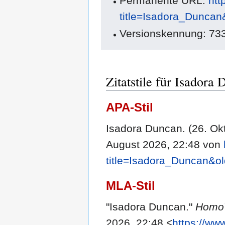
Permanente URL:
htt
title=Isadora_Duncan
Versionskennung: 73
Zitatstile für Isadora
APA-Stil
Isadora Duncan. (26. Ok
August 2026, 22:48 von
title=Isadora_Duncan&o
MLA-Stil
"Isadora Duncan."
Homo
2026, 22:48 <
https://ww