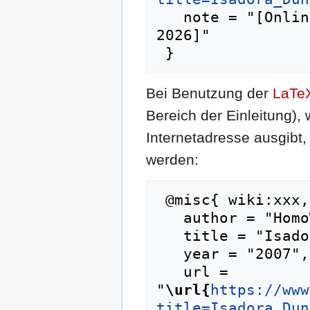
   note = "[Online; abgerufen am 7. August 
2026]"

Bei Benutzung der
LaTe
Bereich der Einleitung),
Internetadresse ausgib
werden:
 @misc{ wiki:xxx,

   author = "HomoWiki",

   title = "Isadora Duncan --- HomoWiki{,} ",

   year = "2007",

   url = 
"
\url{
https://www
title=Isadora_Dun