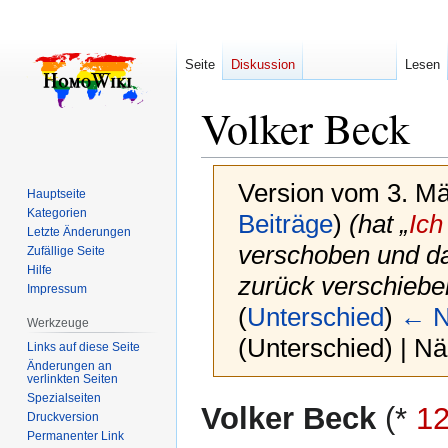
Seite
Diskussion
Lesen
Volker Beck
Version vom 3. Mä
Hauptseite
Kategorien
Beiträge
)
(hat „
Ich
Letzte Änderungen
verschoben und da
Zufällige Seite
Hilfe
zurück verschiebe
Impressum
(
Unterschied
)
← N
Werkzeuge
(Unterschied) | N
Links auf diese Seite
Änderungen an
verlinkten Seiten
Spezialseiten
Zur
Zur
Volker Beck
(*
1
Druckversion
Navigation
Suche
Permanenter Link
springen
springen