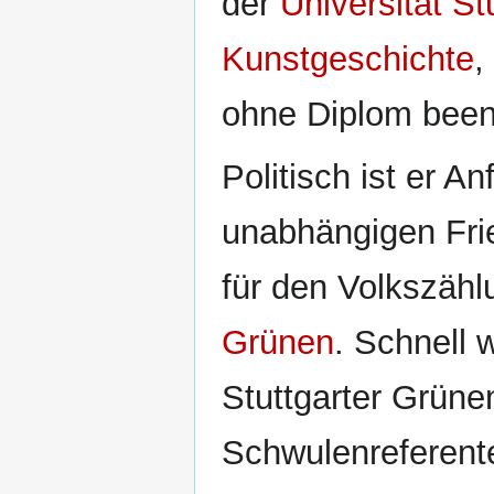
der
Universität St
Kunstgeschichte
,
ohne Diplom been
Politisch ist er A
unabhängigen Fri
für den Volkszähl
Grünen
. Schnell 
Stuttgarter Grün
Schwulenreferent