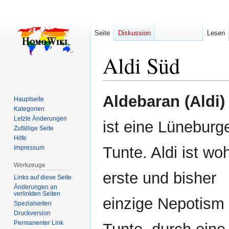
Seite
Diskussion
Lesen
Aldi Süd
Zur
Zur
Aldebaran (Aldi)
Hauptseite
Navigation
Suche
Kategorien
springen
springen
Letzte Änderungen
ist eine Lüneburg
Zufällige Seite
Hilfe
Tunte. Aldi ist woh
Impressum
Werkzeuge
erste und bisher
Links auf diese Seite
Änderungen an
verlinkten Seiten
einzige Nepotism
Spezialseiten
Druckversion
Permanenter Link