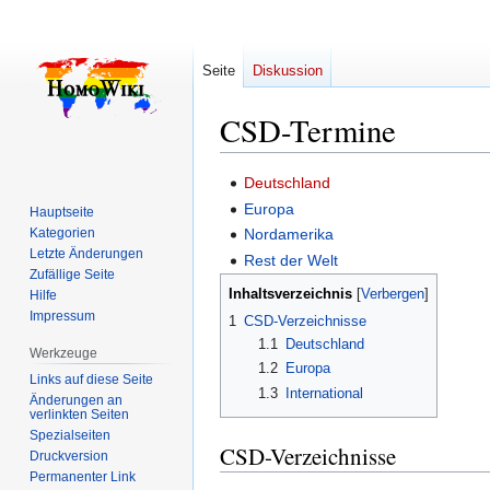
Seite
Diskussion
CSD-Termine
Zur
Zur
Deutschland
Navigation
Suche
Europa
Hauptseite
springen
springen
Kategorien
Nordamerika
Letzte Änderungen
Rest der Welt
Zufällige Seite
Inhaltsverzeichnis
Hilfe
Impressum
1
CSD-Verzeichnisse
1.1
Deutschland
Werkzeuge
1.2
Europa
Links auf diese Seite
1.3
International
Änderungen an
verlinkten Seiten
Spezialseiten
CSD-Verzeichnisse
Druckversion
Permanenter Link