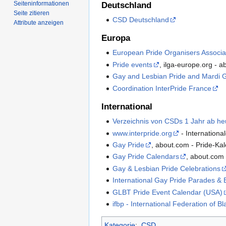
Seiten­­informationen
Deutschland
Seite zitieren
CSD Deutschland
Attribute anzeigen
Europa
European Pride Organisers Associa
Pride events
, ilga-europe.org - 
Gay and Lesbian Pride and Mardi 
Coordination InterPride France
International
Verzeichnis von CSDs 1 Jahr ab he
www.interpride.org
- Internationa
Gay Pride
, about.com - Pride-Ka
Gay Pride Calendars
, about.com
Gay & Lesbian Pride Celebrations
International Gay Pride Parades &
GLBT Pride Event Calendar (USA)
ifbp - International Federation of B
Kategorie
:
CSD