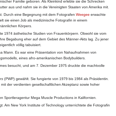
nischer Familie geboren. Als Kleinkind erlebte sie die Schrecken
tter aus und nahm sie in die Vereinigten Staaten von Amerika mit.
nst. Durch eine Begegnung mit dem Fotografen
Weegee
erwachte
elt sie einen Job als medizinische Fotografin in einem
 männlichen Körpers.
eigte 1974 ästhetische Studien von Frauenkörpern. Obwohl sie vom
e wahre Begabung eher auf dem Gebiet des Männer-Akts lag. Zu jener
entlich völlig tabuisiert.
Thema Mann. Es war eine Präsentation von Nahaufnahmen von
ngsmodells, eines afro-amerikanischen Bodybuilders.
imes besucht, und am 7. Dezember 1975 druckte die machtvolle
rs
(PWP) gewählt. Sie fungierte von 1979 bis 1984 als Präsidentin.
 mit der verdienten gesellschaftlichen Akzeptanz sowie hoher
len Sportleragentur Mega Muscle Productions in Kalifornien.
gt. Am New York Institute of Technology unterrichtete die Fotografin