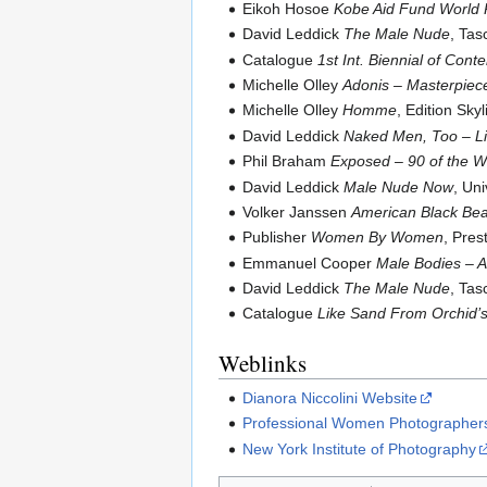
Eikoh Hosoe
Kobe Aid Fund World 
David Leddick
The Male Nude
, Ta
Catalogue
1st Int. Biennial of Cont
Michelle Olley
Adonis – Masterpiec
Michelle Olley
Homme
, Edition Sk
David Leddick
Naked Men, Too – L
Phil Braham
Exposed – 90 of the W
David Leddick
Male Nude Now
, Un
Volker Janssen
American Black Bea
Publisher
Women By Women
, Pres
Emmanuel Cooper
Male Bodies – A
David Leddick
The Male Nude
, Ta
Catalogue
Like Sand From Orchid’s
Weblinks
Dianora Niccolini Website
Professional Women Photographer
New York Institute of Photography