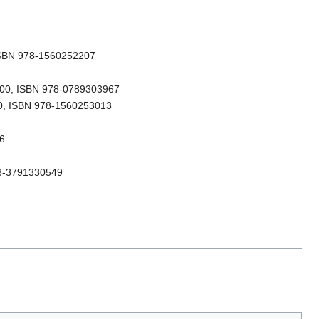
 ISBN 978-1560252207
2000, ISBN 978-0789303967
00, ISBN 978-1560253013
46
978-3791330549