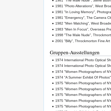
1981 "The Male Nude", Steve Bush 
1981 "Photo Alterations", West Bro
1981 "In Loving Memory", Photograp
1981 "Emergency", The Camera Clu
1982 "Men Watching", West Broadwa
1983 "Men In Focus", Overseas Pre
1998 "The Male Nude", Throckmorto
2001 "Billy", Throckmorton Fine Art
Gruppen-Ausstellungen
1974 International Photo Optical S
1974 International Photo Optical S
1974 "Women Photographers of NY",
1974 "A Summer Exhibit Of Photos"
1975 "Women Photographers of NY"
1975 "Women Photographers of NY"
1975 "Women Photographers of NY",
1975 "Women Photographers of NY"
1975 "Women Photographers of NY",