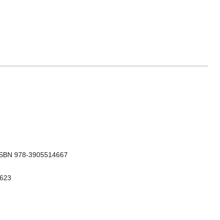
, ISBN 978-3905514667
7623