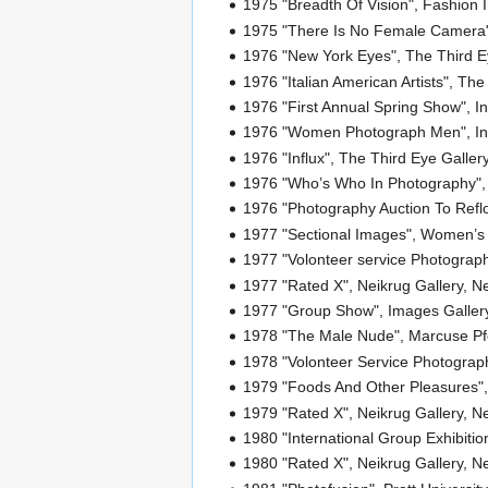
1975 "Breadth Of Vision", Fashion I
1975 "There Is No Female Camera",
1976 "New York Eyes", The Third Ey
1976 "Italian American Artists", The
1976 "First Annual Spring Show", I
1976 "Women Photograph Men", Inte
1976 "Influx", The Third Eye Galler
1976 "Who’s Who In Photography", 
1976 "Photography Auction To Reflo
1977 "Sectional Images", Women’s I
1977 "Volonteer service Photograph
1977 "Rated X", Neikrug Gallery, N
1977 "Group Show", Images Gallery
1978 "The Male Nude", Marcuse Pfei
1978 "Volonteer Service Photograp
1979 "Foods And Other Pleasures",
1979 "Rated X", Neikrug Gallery, N
1980 "International Group Exhibiti
1980 "Rated X", Neikrug Gallery, N