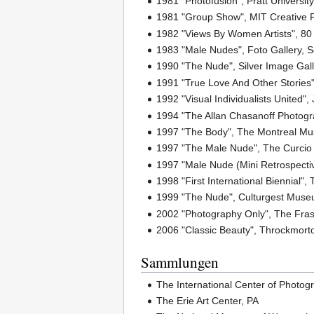
1981 "Photofusion", Pratt Universit
1981 "Group Show", MIT Creative 
1982 "Views By Women Artists", 80 
1983 "Male Nudes", Foto Gallery, 
1990 "The Nude", Silver Image Gall
1991 "True Love And Other Stories"
1992 "Visual Individualists United",
1994 "The Allan Chasanoff Photogra
1997 "The Body", The Montreal Mu
1997 "The Male Nude", The Curcio 
1997 "Male Nude (Mini Retrospectiv
1998 "First International Biennial", 
1999 "The Nude", Culturgest Museu
2002 "Photography Only", The Fras
2006 "Classic Beauty", Throckmorto
Sammlungen
The International Center of Photog
The Erie Art Center, PA