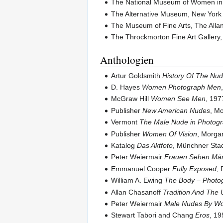
The National Museum of Women in t
The Alternative Museum, New York 
The Museum of Fine Arts, The Alla
The Throckmorton Fine Art Gallery,
Anthologien
Artur Goldsmith
History Of The Nu
D. Hayes
Women Photograph Men
McGraw Hill
Women See Men
, 197
Publisher
New American Nudes
, M
Vermont
The Male Nude in Photog
Publisher
Women Of Vision
, Morga
Katalog
Das Aktfoto
, Münchner St
Peter Weiermair
Frauen Sehen Mä
Emmanuel Cooper
Fully Exposed
,
William A. Ewing
The Body – Photo
Allan Chasanoff
Tradition And The 
Peter Weiermair
Male Nudes By 
Stewart Tabori and Chang
Eros
, 1