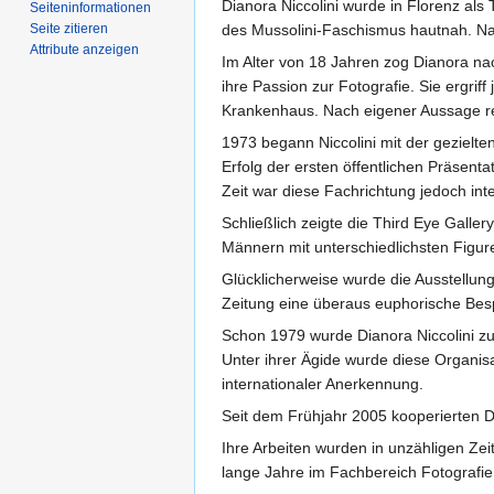
Dianora Niccolini wurde in Florenz als 
Seiten­­informationen
Seite zitieren
des Mussolini-Faschismus hautnah. Nac
Attribute anzeigen
Im Alter von 18 Jahren zog Dianora na
ihre Passion zur Fotografie. Sie ergrif
Krankenhaus. Nach eigener Aussage resu
1973 begann Niccolini mit der gezielte
Erfolg der ersten öffentlichen Präsent
Zeit war diese Fachrichtung jedoch inte
Schließlich zeigte die Third Eye Gall
Männern mit unterschiedlichsten Figure
Glücklicherweise wurde die Ausstellu
Zeitung eine überaus euphorische Besp
Schon 1979 wurde Dianora Niccolini z
Unter ihrer Ägide wurde diese Organisa
internationaler Anerkennung.
Seit dem Frühjahr 2005 kooperierten Di
Ihre Arbeiten wurden in unzähligen Zeit
lange Jahre im Fachbereich Fotografie