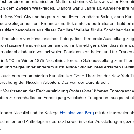
Tochter einer amerikanischen Mutter und eines Vaters aus alter Florenti
h dem Zweiten Weltkrieges, Dianora war 9 Jahre alt, wanderte ihre Mu
ch New York City und begann zu studieren, zunächst Ballett, dann Ku
f jede Gelegenheit, um Freunde und Bekannte zu portraitieren. Bald erhi
ltiert besonders aus dieser Zeit ihre Vorliebe für die Schönheit des
n Produktion von künstlerischen Fotografien. Ihre erste Ausstellung z
ation fasziniert war, erkannten sie und ihr Umfeld ganz klar, dass ihr
rnational eindeutig von schwulen Fotokünstlern belegt und für Frauen eig
ery in NYC im Winter 1975 Niccolinis allererste Soloausstellung zum 
n und zeigte unter anderem auch einige Studien ihres erklärten Liebli
ng auch vom renommierten Kunstkritiker Gene Thornton der New York T
rechung der Niccolini-Arbeiten. Das war der Durchbruch.
ur Vorsitzenden der Fachvereinigung
Professional Women Photographe
tion zur namhaftesten Vereinigung weiblicher Fotografen, ausgestattet
anora Niccolini und ihr Kollege
Henning von Berg
mit der internationa
schriften und Anthologien gedruckt sowie in vielen Ausstellungen gezei
.