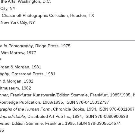
he Arts, Washington, D.C.
City, NY
n Chasanoff Photographic Collection, Houston, TX
 New York City, NY
de In Photography
, Ridge Press, 1975
, Wm Morrow, 1977
7
organ & Morgan, 1981
raphy
, Crossroad Press, 1981
n & Morgan, 1982
adtmuseum, 1982
nner
, Frankfurter Kunstverein/Edition Stemmle, Frankfurt, 1985/1995
 Routledge Publication, 1989/1995, ISBN 978-0415032797
graphs of the Human Form
, Chronicle Books, 1994, ISBN 978-081180
Unpredictable
, Distributed Art Pub Inc, 1994, ISBN 978-0890900598
Woman
, Edition Stemmle, Frankfurt, 1995, ISBN 978-3905514674
996