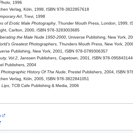
Photo
, 1996
schen Verlag, Köln, 1998, ISBN 978-3822857618
emporary Art
, Trevi, 1998
es of Erotic Male Photography
, Thunder Mouth Press, London, 1999,
ylight, Carlton, 2000, ISBN 978-3283003685
iberating the Male Nude 1950-2000
, Universe Publishing, New York, 
orld’s Greatest Photographers
, Thunders Mouth Press, New York, 20
iverse Publishing, New York, 2001, ISBN 978-0789306357
uty, Vol.2
, Janssen Publishers, Capetown, 2001, ISBN 978-09584314
tel Publishers, 2004
 Photographic History Of The Nude
, Prestel Publishers, 2004, ISBN 
schen Verlag, Köln, 2005, ISBN 978-3822841051
 Lips
, TCB Cafe Publishing & Media, 2006
s