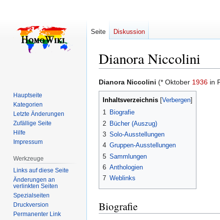
Seite
Diskussion
Dianora Niccolini
Zur
Zur
Dianora Niccolini
(* Oktober
1936
in F
Navigation
Suche
Hauptseite
Inhaltsverzeichnis
springen
springen
Kategorien
1
Biografie
Letzte Änderungen
2
Bücher (Auszug)
Zufällige Seite
Hilfe
3
Solo-Ausstellungen
Impressum
4
Gruppen-Ausstellungen
5
Sammlungen
Werkzeuge
6
Anthologien
Links auf diese Seite
7
Weblinks
Änderungen an
verlinkten Seiten
Spezialseiten
Biografie
Druckversion
Permanenter Link