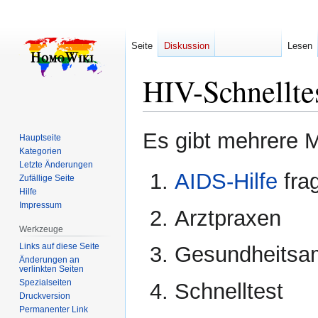
Seite
Diskussion
Lesen
HIV-Schnellte
Zur
Zur
Es gibt mehrere 
Hauptseite
Navigation
Suche
Kategorien
springen
springen
Letzte Änderungen
AIDS-Hilfe
frag
Zufällige Seite
Hilfe
Impressum
Arztpraxen
Werkzeuge
Links auf diese Seite
Gesundheitsa
Änderungen an
verlinkten Seiten
Spezialseiten
Schnelltest
Druckversion
Permanenter Link