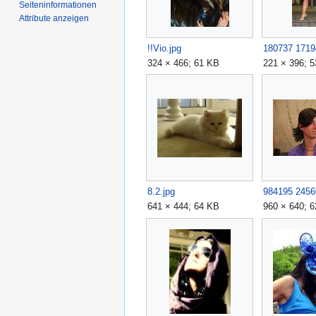
Seiten­­informationen
Attribute anzeigen
!!Vio.jpg
324 × 466; 61 KB
221 × 396; 
8.2.jpg
641 × 444; 64 KB
960 × 640; 