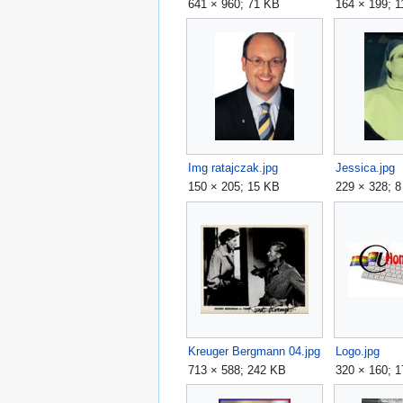
641 × 960; 71 KB
164 × 199; 
Img ratajczak.jpg
Jessica.jpg
150 × 205; 15 KB
229 × 328; 
Kreuger Bergmann 04.jpg
Logo.jpg
713 × 588; 242 KB
320 × 160; 