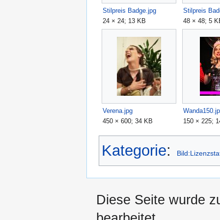
Stilpreis Badge.jpg
Stilpreis Ba
24 × 24; 13 KB
48 × 48; 5 K
Verena.jpg
Wanda150.j
450 × 600; 34 KB
150 × 225; 
Kategorie
:
Bild:Lizenzsta
Diese Seite wurde z
bearbeitet.