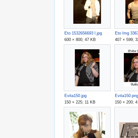
Eto 1532656693 l.jpg
Eto Img 3363
600 × 800; 47 KB
407 × 599; 
Evita150.jpg
Evita150.pn
150 × 225; 11 KB
150 × 200; 