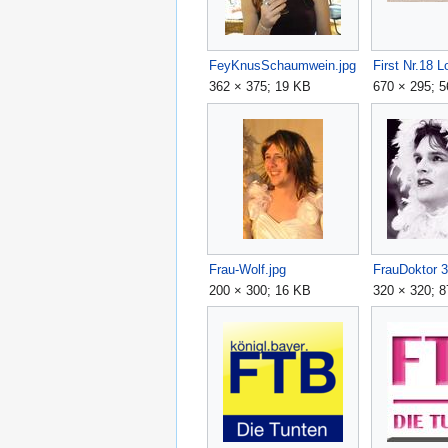
FeyKnusSchaumwein.jpg
First Nr.18 L
362 × 375; 19 KB
670 × 295; 
Frau-Wolf.jpg
FrauDoktor 3
200 × 300; 16 KB
320 × 320; 