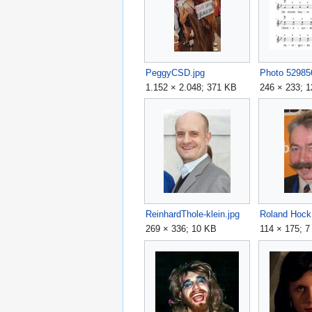
PeggyCSD.jpg
1.152 × 2.048; 371 KB
246 × 233; 
ReinhardThole-klein.jpg
Roland Hock
269 × 336; 10 KB
114 × 175; 