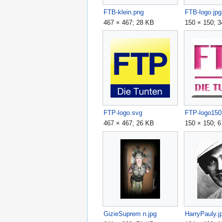
FTB-klein.png
FTB-logo.jpg
467 × 467; 28 KB
150 × 150; 
FTP-logo.svg
FTP-logo150
467 × 467; 26 KB
150 × 150; 
GizieSuprem n.jpg
HarryPauly.j