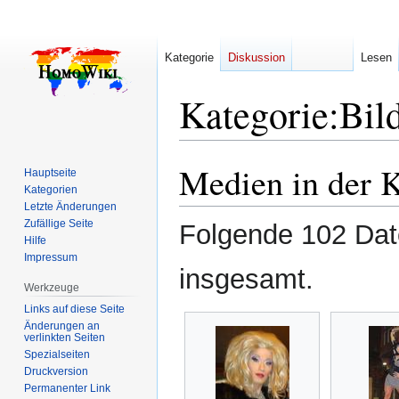
Kategorie
Diskussion
Lesen
Kategorie
:
Bil
Medien in der 
Zur
Zur
Hauptseite
Navigation
Suche
Kategorien
Letzte Änderungen
springen
springen
Zufällige Seite
Folgende 102 Date
Hilfe
Impressum
insgesamt.
Werkzeuge
Links auf diese Seite
Änderungen an
verlinkten Seiten
Spezialseiten
Druckversion
Permanenter Link