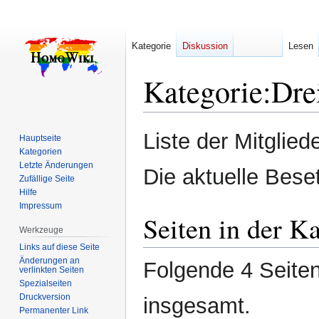
Kategorie
Diskussion
Lesen
Kategorie
:
Dre
Zur
Zur
Liste der Mitglied
Hauptseite
Navigation
Suche
Kategorien
springen
springen
Letzte Änderungen
Die aktuelle Bese
Zufällige Seite
Hilfe
Impressum
Seiten in der Ka
Werkzeuge
Links auf diese Seite
Änderungen an
Folgende 4 Seiten
verlinkten Seiten
Spezialseiten
Druckversion
insgesamt.
Permanenter Link