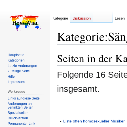
Kategorie
Diskussion
Lesen
Kategorie
:
Sän
Seiten in der K
Zur
Zur
Hauptseite
Navigation
Suche
Kategorien
Letzte Änderungen
springen
springen
Zufällige Seite
Folgende 16 Seite
Hilfe
Impressum
insgesamt.
Werkzeuge
Links auf diese Seite
Änderungen an
verlinkten Seiten
Spezialseiten
Druckversion
Liste offen homosexueller Musiker
Permanenter Link