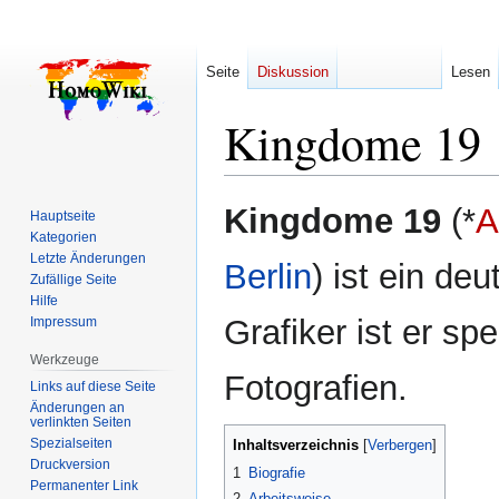
Seite
Diskussion
Lesen
Kingdome 19
Zur
Zur
Kingdome 19
(*
A
Hauptseite
Navigation
Suche
Kategorien
springen
springen
Letzte Änderungen
Berlin
) ist ein deu
Zufällige Seite
Hilfe
Grafiker ist er spe
Impressum
Werkzeuge
Fotografien.
Links auf diese Seite
Änderungen an
verlinkten Seiten
Spezialseiten
Inhaltsverzeichnis
Druckversion
1
Biografie
Permanenter Link
2
Arbeitsweise