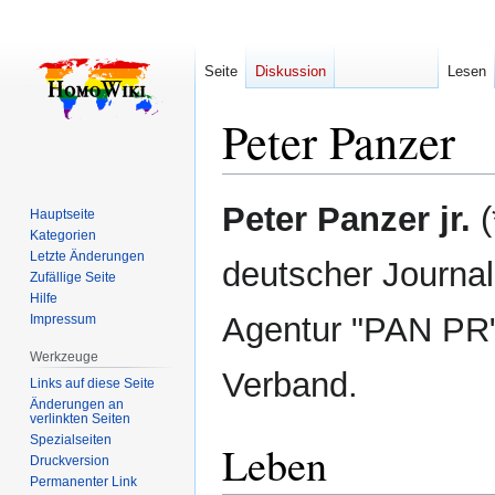
Seite
Diskussion
Lesen
Peter Panzer
Zur
Zur
Peter Panzer jr.
(
Hauptseite
Navigation
Suche
Kategorien
springen
springen
Letzte Änderungen
deutscher Journal
Zufällige Seite
Hilfe
Agentur "PAN PR".
Impressum
Werkzeuge
Verband.
Links auf diese Seite
Änderungen an
verlinkten Seiten
Spezialseiten
Leben
Druckversion
Permanenter Link